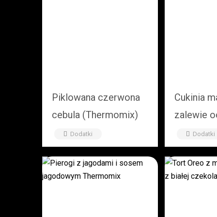
Piklowana czerwona
Cukinia 
cebula (Thermomix)
zalewie o
kurkumą 
Dodatki
Dodatki