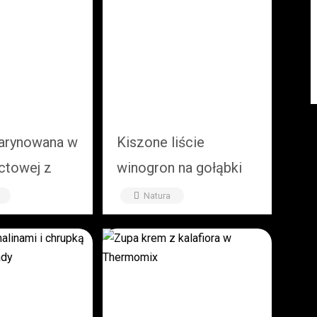
marynowana w
Kiszone liście
ctowej z
winogron na gołąbki
(Thermomix)
(dolmades) – prosty
Natura
przepis krok po kroku