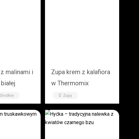
 z malinami i
Zupa krem z kalafiora
białej
w Thermomix
y
 Słodkie
Zupy