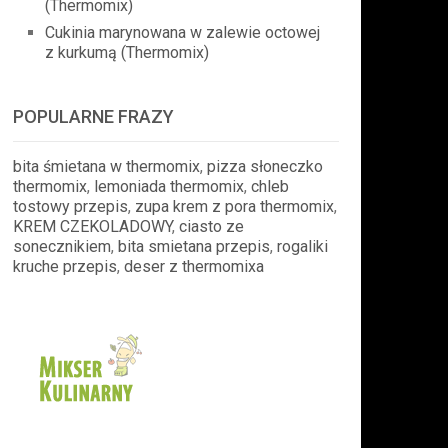
(Thermomix)
Cukinia marynowana w zalewie octowej
z kurkumą (Thermomix)
POPULARNE FRAZY
bita śmietana w thermomix
,
pizza słoneczko
thermomix
,
lemoniada thermomix
,
chleb
tostowy przepis
,
zupa krem z pora thermomix
,
KREM CZEKOLADOWY
,
ciasto ze
sonecznikiem
,
bita smietana przepis
,
rogaliki
kruche przepis
,
deser z thermomixa