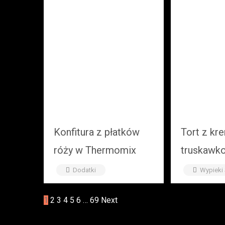
Konfitura z płatków
Tort z k
róży w Thermomix
truskaw
Dodatki
Wypieki
Stronicowanie
1
2
3
4
5
6
…
69
Next
wpisów