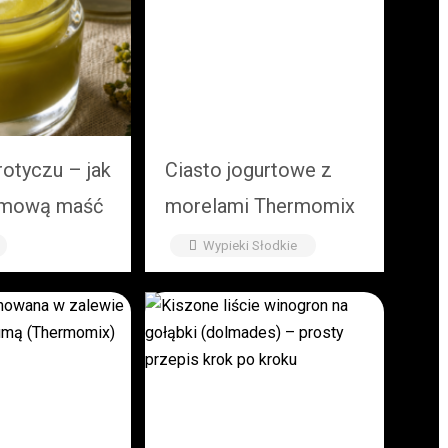
otyczu – jak
Ciasto jogurtowe z
omową maść
morelami Thermomix
roku
Wypieki Słodkie