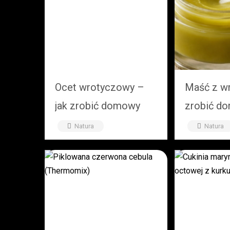
Ocet wrotyczowy –
Maść z wr
jak zrobić domowy
zrobić d
ocet z wrotyczu?
krok po k
Natura
Natura