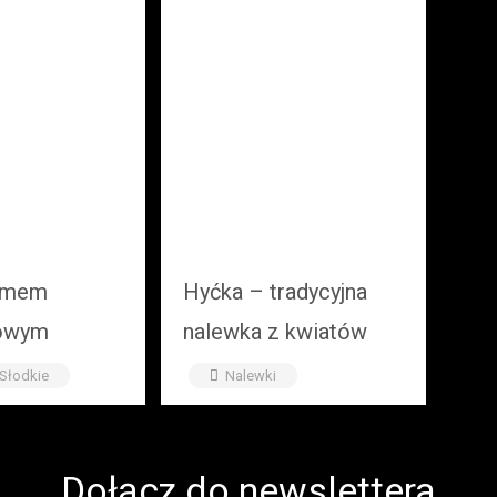
remem
Hyćka – tradycyjna
kowym
nalewka z kwiatów
czarnego bzu
 Słodkie
Nalewki
Dołącz do newslettera