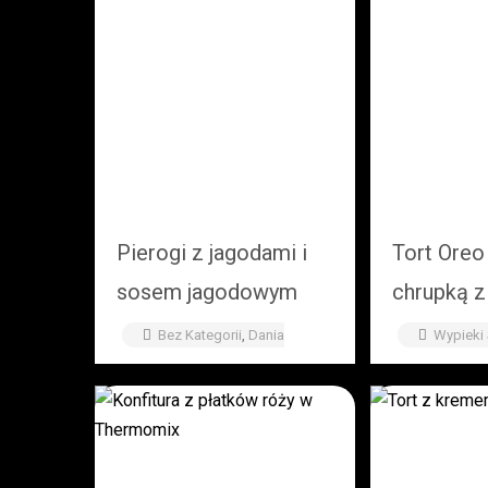
Pierogi z jagodami i
Tort Oreo
sosem jagodowym
chrupką z 
Thermomix
czekolad
Bez Kategorii
,
Dania
Wypieki
Wegetariańskie