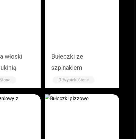
a włoski
Bułeczki ze
cukinią
szpinakiem
 Słone
Wypieki Słone