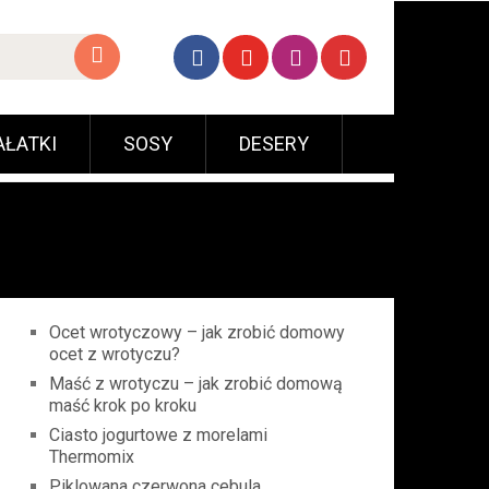
AŁATKI
SOSY
DESERY
Ocet wrotyczowy – jak zrobić domowy
ocet z wrotyczu?
Maść z wrotyczu – jak zrobić domową
maść krok po kroku
Ciasto jogurtowe z morelami
Thermomix
Piklowana czerwona cebula