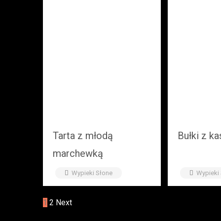
Tarta z młodą
Bułki z ka
marchewką
Wypieki Słone
Wypieki
1
2
Next