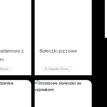
iadaniowy z
Bułeczki pizzowe
mi
 Słone
Wypieki Słone