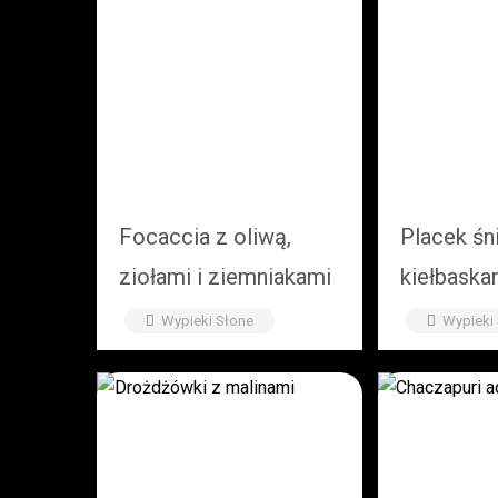
Focaccia z oliwą,
Placek śn
ziołami i ziemniakami
kiełbaska
Wypieki Słone
Wypieki