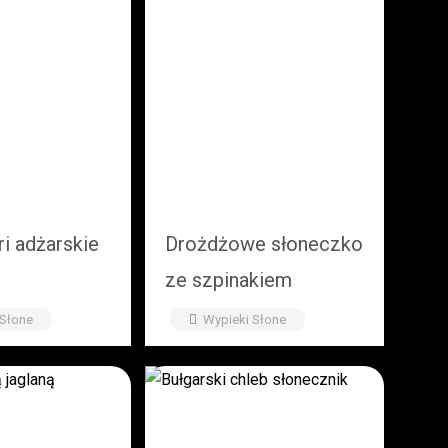
i adżarskie
Drożdżowe słoneczko
ze szpinakiem
 Słone
Wypieki Słone