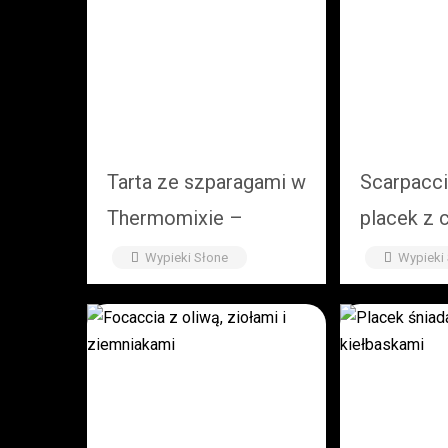
Tarta ze szparagami w
Scarpacci
Thermomixie –
placek z 
chrupiący spód i
Wypieki Słone
Wypieki
kremowe wnętrze