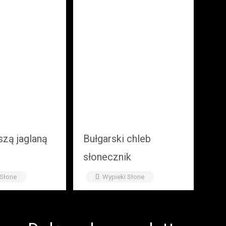
szą jaglaną
Bułgarski chleb
słonecznik
 Słone
Wypieki Słone