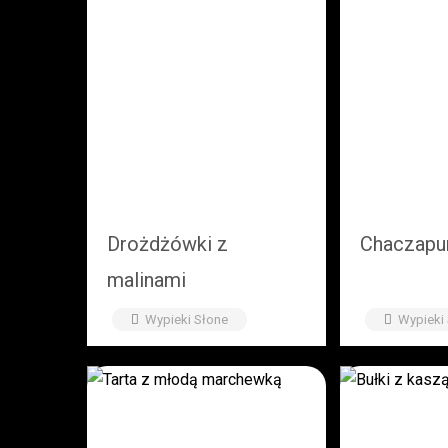
Drożdżówki z
Chaczapur
malinami
Wypieki Słone
Wypieki