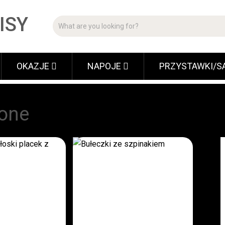
ISY
OKAZJE
NAPOJE
PRZYSTAWKI/S
łone