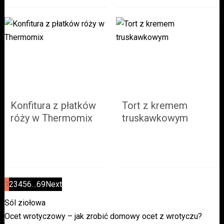
Konfitura z płatków
Tort z kremem
róży w Thermomix
truskawkowym
Stronicowanie
1
2
3
4
5
6
…
69
Next
wpisów
Sól ziołowa
Ocet wrotyczowy – jak zrobić domowy ocet z wrotyczu?