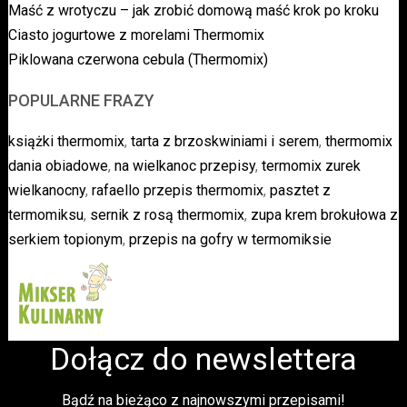
Maść z wrotyczu – jak zrobić domową maść krok po kroku
Ciasto jogurtowe z morelami Thermomix
Piklowana czerwona cebula (Thermomix)
POPULARNE FRAZY
książki thermomix
,
tarta z brzoskwiniami i serem
,
thermomix
dania obiadowe
,
na wielkanoc przepisy
,
termomix zurek
wielkanocny
,
rafaello przepis thermomix
,
pasztet z
termomiksu
,
sernik z rosą thermomix
,
zupa krem brokułowa z
serkiem topionym
,
przepis na gofry w termomiksie
Dołącz do newslettera
Bądź na bieżąco z najnowszymi przepisami!