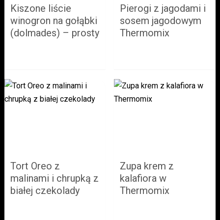
Kiszone liście
Pierogi z jagodami i
winogron na gołąbki
sosem jagodowym
(dolmades) – prosty
Thermomix
przepis krok po
kroku
Tort Oreo z
Zupa krem z
malinami i chrupką z
kalafiora w
białej czekolady
Thermomix