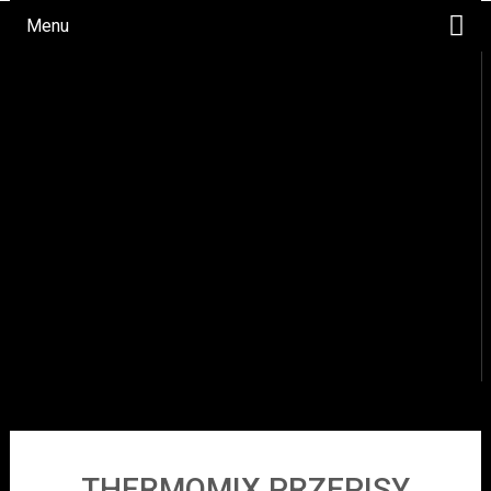
Menu
WYPIEKI
DANIA OBIADOWE
OKAZJE
NAPOJE
PRZYSTAWKI/SAŁATKI
SOSY
DESERY
THERMOMIX PRZEPISY