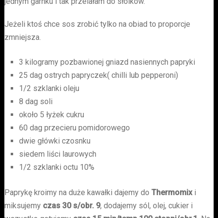
jednym garnku i tak przelałam do słoików.
Jeżeli ktoś chce sos zrobić tylko na obiad to proporcje
zmniejsza.
3 kilogramy pozbawionej gniazd nasiennych papryki
25 dag ostrych papryczek( chilli lub pepperoni)
1/2 szklanki oleju
8 dag soli
około 5 łyżek cukru
60 dag przecieru pomidorowego
dwie główki czosnku
siedem liści laurowych
1/2 szklanki octu 10%
Paprykę kroimy na duże kawałki dajemy do
Thermomix
i
miksujemy
czas 30 s/obr. 9
, dodajemy sól, olej, cukier i