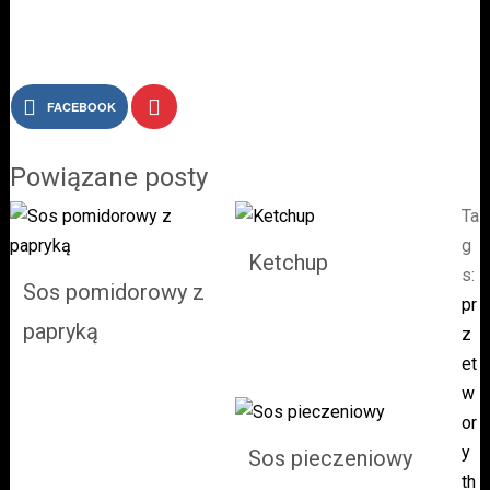
FACEBOOK
Ta
g
Ketchup
s:
Sos pomidorowy z
pr
papryką
z
et
w
or
y
Sos pieczeniowy
th