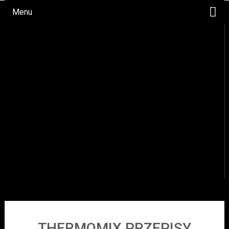
Menu
WYPIEKI
DANIA OBIADOWE
OKAZJE
NAPOJE
PRZYSTAWKI/SAŁATKI
SOSY
DESERY
THERMOMIX PRZEPISY