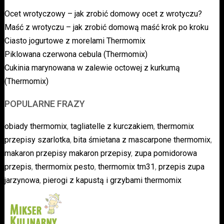
Ocet wrotyczowy – jak zrobić domowy ocet z wrotyczu?
Maść z wrotyczu – jak zrobić domową maść krok po kroku
Ciasto jogurtowe z morelami Thermomix
Piklowana czerwona cebula (Thermomix)
Cukinia marynowana w zalewie octowej z kurkumą
(Thermomix)
POPULARNE FRAZY
obiady thermomix
,
tagliatelle z kurczakiem
,
thermomix
przepisy szarlotka
,
bita śmietana z mascarpone thermomix
,
makaron przepisy makaron przepisy
,
zupa pomidorowa
przepis
,
thermomix pesto
,
thermomix tm31
,
przepis zupa
jarzynowa
,
pierogi z kapustą i grzybami thermomix