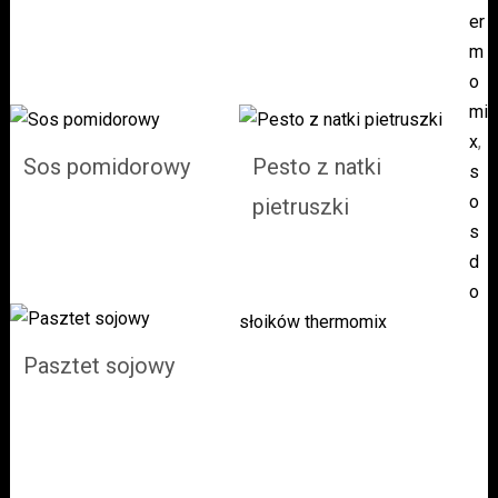
er
m
o
mi
x
,
Sos pomidorowy
Pesto z natki
s
o
pietruszki
s
d
o
słoików thermomix
Pasztet sojowy