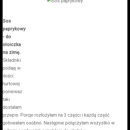
Sos
paprykowy
- do
słoiczka
na zimę.
Składniki
podaję w
ilości
hurtowej
ponieważ
taki
dostałam
przepis. Porcje rozłożyłam na 3 części i każdą część
gotowałam osobno. Następnie połączyłam wszystko w