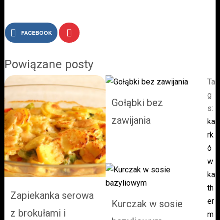
FACEBOOK
Ta
g
Gołąbki bez
s:
zawijania
ka
rk
ó
w
ka
th
Zapiekanka serowa
er
Kurczak w sosie
z brokułami i
m