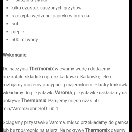
kilka cząstek suszonych grzybów
szczypta wędzonej papryki w proszku
sól
pieprz
500 ml wody
Wykonanie:
Do naczynia
Thermomix
wlewamy wodę i dodajemy
pozostałe składniki oprócz karkówki. Karkówkę lekko
rozbijamy możemy posypać ją majerankiem. Plastry karkówki
wkładamy do przystawki
Varoma
, przystawkę nakładamy na
pokrywę
Thermomix
. Parujemy mięso czas 50
min/Varoma/obr. Soft lub 1.
Ściągamy przystawkę Varoma, mięso przekładamy do garnka
lub bezpośrednio na talerz. Na pokrywę
Thermomix
dajemy