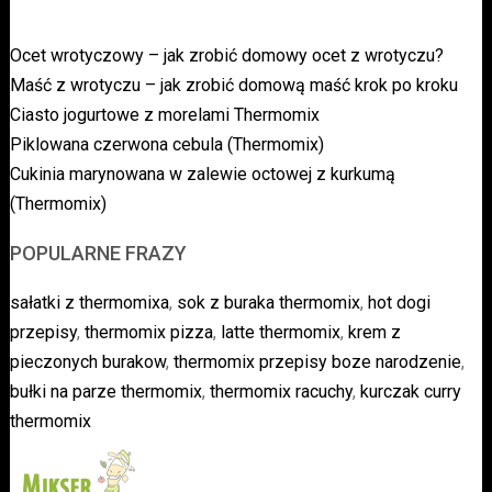
Ocet wrotyczowy – jak zrobić domowy ocet z wrotyczu?
Maść z wrotyczu – jak zrobić domową maść krok po kroku
Ciasto jogurtowe z morelami Thermomix
Piklowana czerwona cebula (Thermomix)
Cukinia marynowana w zalewie octowej z kurkumą
(Thermomix)
POPULARNE FRAZY
sałatki z thermomixa
,
sok z buraka thermomix
,
hot dogi
przepisy
,
thermomix pizza
,
latte thermomix
,
krem z
pieczonych burakow
,
thermomix przepisy boze narodzenie
,
bułki na parze thermomix
,
thermomix racuchy
,
kurczak curry
thermomix