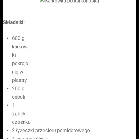
Składniki:
600 g
karków
ki
pokrojo
nej w
plastry
200 g
cebuli
1
ząbek
czosnku
2 łyżeczki przecieru pomidorowego
1 suszona śliwka