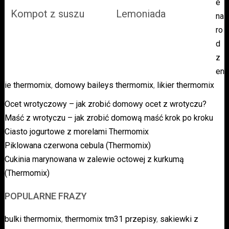
e
Kompot z suszu
Lemoniada
na
ro
d
z
en
ie thermomix
,
domowy baileys thermomix
,
likier thermomix
Ocet wrotyczowy – jak zrobić domowy ocet z wrotyczu?
Maść z wrotyczu – jak zrobić domową maść krok po kroku
Ciasto jogurtowe z morelami Thermomix
Piklowana czerwona cebula (Thermomix)
Cukinia marynowana w zalewie octowej z kurkumą
(Thermomix)
POPULARNE FRAZY
bulki thermomix
,
thermomix tm31 przepisy
,
sakiewki z