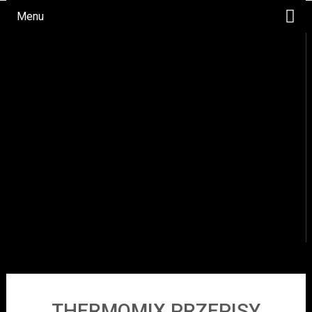
Menu
WYPIEKI
DANIA OBIADOWE
OKAZJE
NAPOJE
PRZYSTAWKI/SAŁATKI
SOSY
DESERY
THERMOMIX PRZEPISY