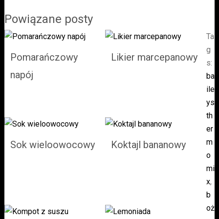
Ta
g
Pomarańczowy
Likier marcepanowy
s:
napój
ba
ile
ys
th
er
m
Sok wieloowocowy
Koktajl bananowy
o
mi
x
,
b
oż